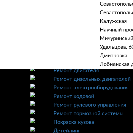
Севастополь
Севастопольск
Калужская
Научный прое
ГЛАВНАЯ
УСЛУ
Мичурински
Техническое обслуживание
Удальцова, 60
Диагностика
Дмитровка
Ремонт трансмиссии
Лобненская д
Ремонт двигателя
Ремонт дизельных двигателей
Ремонт электрооборудования
Ремонт ходовой
Ремонт рулевого управления
Ремонт тормозной системы
Покраска кузова
Детейлинг