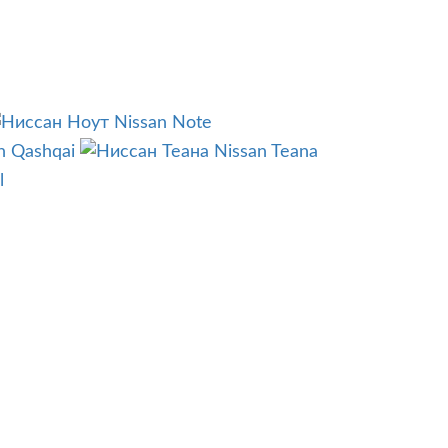
Nissan Note
n Qashqai
Nissan Teana
l