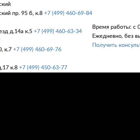
ский
ий пр. 95 б, к.8
+7 (499) 460-69-84
Время работы: с 0
зд д.14а к.5
+7 (499) 460-63-34
Ежедневно, без в
ГИ
ПРАЙС ЛИСТ
АК
й
Получить консул
, к.7
+7 (499) 460-69-76
.17 к.8
+7 (499) 450-63-77