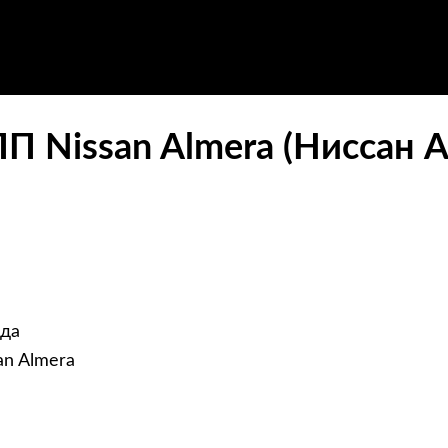
П Nissan Almera (Ниссан 
ода
an Almera