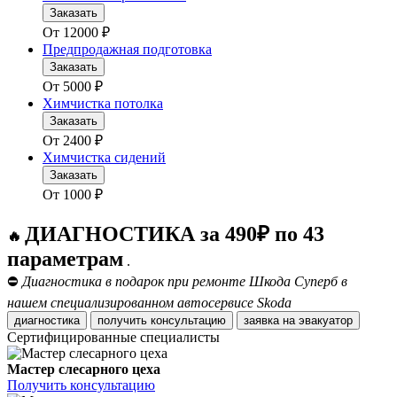
Заказать
От
12000
₽
Предпродажная подготовка
Заказать
От
5000
₽
Химчистка потолка
Заказать
От
2400
₽
Химчистка сидений
Заказать
От
1000
₽
ДИАГНОСТИКА за 490₽ по 43
🔥
параметрам
.
⛔
Диагностика в подарок при ремонте Шкода Суперб в
нашем специализированном автосервисе Skoda
диагностика
получить консультацию
заявка на эвакуатор
Сертифицированные специалисты
Мастер слесарного цеха
Получить консультацию