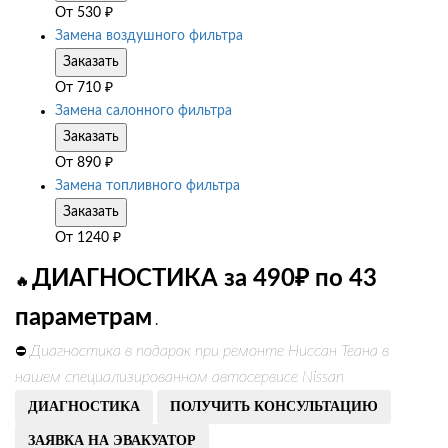
От
530
₽
Замена воздушного фильтра
Заказать
От
710
₽
Замена салонного фильтра
Заказать
От
890
₽
Замена топливного фильтра
Заказать
От
1240
₽
ДИАГНОСТИКА за 490₽ по 43
🔥
параметрам
.
Диагностика в подарок при ремонте Ниссан Теана в
⛔
нашем специализированном автосервисе Nissan
ДИАГНОСТИКА
ПОЛУЧИТЬ КОНСУЛЬТАЦИЮ
ЗАЯВКА НА ЭВАКУАТОР