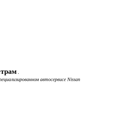
етрам
.
пециализированном автосервисе Nissan