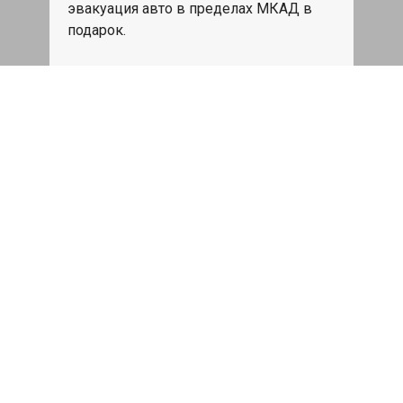
эвакуация авто в пределах МКАД в
подарок.
Записаться
Сделаем дешевле
При калькуляции на руках из другого
сервиса - эти же работы и запчасти по
более низкой цене
Записаться