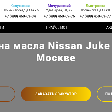
Калужская
Мичуринский
Дмитровка
Научный проезд д.14а к.5
Удальцова, 60, к.7
Лобненская д.17 к.8
+7 (499) 460-63-34
+7 (499) 460-69-76
+7 (499) 450-63-77
ГИ
ПРАЙС ЛИСТ
АК
а масла Nissan Juke
Москве
ЗАКАЗАТЬ ЭВАКУАТОР
ПО