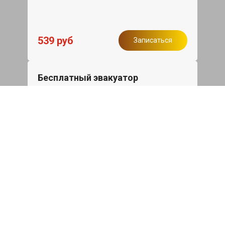
539 руб
Записаться
Бесплатный эвакуатор
При ремонте Nissan Juke ДВС,
эвакуация авто в пределах МКАД в
подарок.
Записаться
Сделаем дешевле