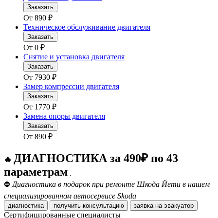
Заказать
От
890
₽
Техническое обслуживание двигателя
Заказать
От
0
₽
Снятие и установка двигателя
Заказать
От
7930
₽
Замер компрессии двигателя
Заказать
От
1770
₽
Замена опоры двигателя
Заказать
От
890
₽
ДИАГНОСТИКА за 490₽ по 43
🔥
параметрам
.
⛔
Диагностика в подарок при ремонте Шкода Йети в нашем
специализированном автосервисе Skoda
диагностика
получить консультацию
заявка на эвакуатор
Сертифицированные специалисты