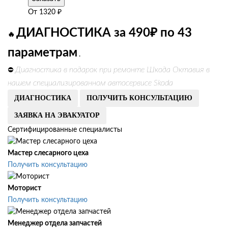
От
1320
₽
ДИАГНОСТИКА за 490₽ по 43
🔥
параметрам
.
Диагностика в подарок при ремонте Шкода Октавия в
⛔
нашем специализированном автосервисе Skoda
ДИАГНОСТИКА
ПОЛУЧИТЬ КОНСУЛЬТАЦИЮ
ЗАЯВКА НА ЭВАКУАТОР
Сертифицированные специалисты
Мастер слесарного цеха
Получить консультацию
Моторист
Получить консультацию
Менеджер отдела запчастей