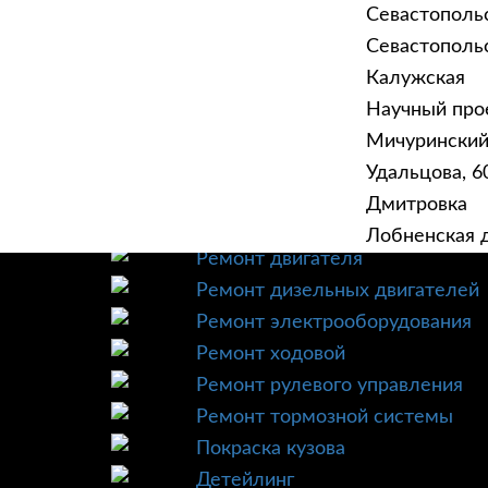
Севастополь
Севастопольск
Калужская
Научный прое
ГЛАВНАЯ
УСЛУ
Мичурински
Техническое обслуживание
Удальцова, 60
Диагностика
Дмитровка
Ремонт трансмиссии
Лобненская д
Ремонт двигателя
Ремонт дизельных двигателей
Ремонт электрооборудования
Ремонт ходовой
Ремонт рулевого управления
Ремонт тормозной системы
Покраска кузова
Детейлинг