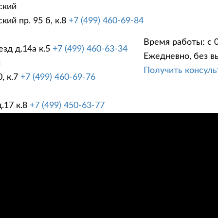
ский
ий пр. 95 б, к.8
+7 (499) 460-69-84
Время работы: с 0
зд д.14а к.5
+7 (499) 460-63-34
Ежедневно, без в
ГИ
ПРАЙС ЛИСТ
АК
й
Получить консул
, к.7
+7 (499) 460-69-76
.17 к.8
+7 (499) 450-63-77