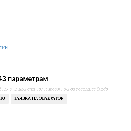
ски
43 параметрам
.
диак в нашем специализированном автосервисе Skoda
ИЮ
ЗАЯВКА НА ЭВАКУАТОР