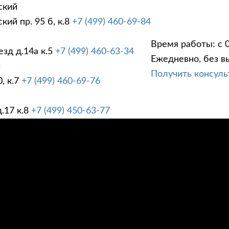
ский
ий пр. 95 б, к.8
+7 (499) 460-69-84
Время работы: с 0
зд д.14а к.5
+7 (499) 460-63-34
Ежедневно, без в
ГИ
ПРАЙС ЛИСТ
АК
й
Получить консул
, к.7
+7 (499) 460-69-76
.17 к.8
+7 (499) 450-63-77