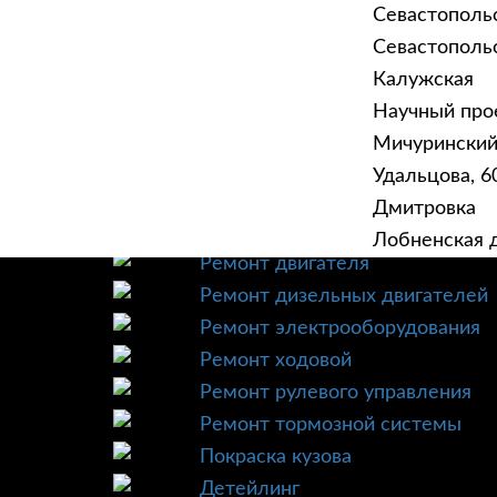
Севастополь
Севастопольск
Калужская
Научный прое
ГЛАВНАЯ
УСЛУ
Мичурински
Техническое обслуживание
Удальцова, 60
Диагностика
Дмитровка
Ремонт трансмиссии
Лобненская д
Ремонт двигателя
Ремонт дизельных двигателей
Ремонт электрооборудования
Ремонт ходовой
Ремонт рулевого управления
Ремонт тормозной системы
Покраска кузова
Детейлинг