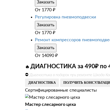
Заказать
От
1770
₽
Регулировка пневмоподвески
Заказать
От
1770
₽
Ремонт компрессоров пневмоподве
Заказать
От
14090
₽
ДИАГНОСТИКА за 490₽ по 
🔥
⛔
Диагностика в подарок при ремонте Шкода Ко
ДИАГНОСТИКА
ПОЛУЧИТЬ КОНСУЛЬТАЦ
Сертифицированные специалисты
Мастер слесарного цеха