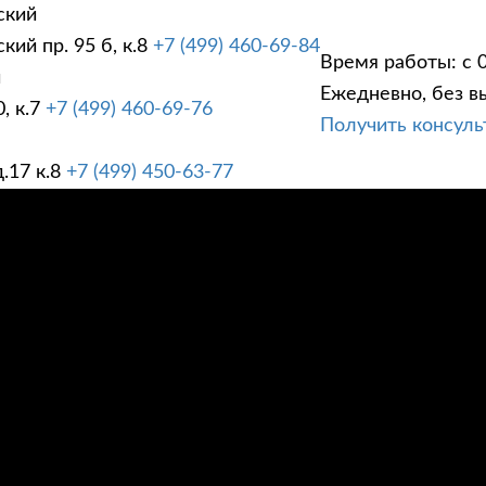
ский
ий пр. 95 б, к.8
+7 (499) 460-69-84
Время работы: с 0
й
Ежедневно, без в
, к.7
+7 (499) 460-69-76
Получить консул
ГИ
ПРАЙС ЛИСТ
АК
.17 к.8
+7 (499) 450-63-77