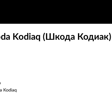
oda Kodiaq (Шкода Кодиак)
а
a Kodiaq