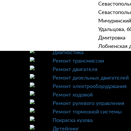
Севастополь
Севастопольск
Мичурински
Удальцова, 60
ГЛАВНАЯ
УСЛУ
Дмитровка
Техническое обслуживание
Лобненская д
Диагностика
Ремонт трансмиссии
Ремонт двигателя
Ремонт дизельных двигателей
Ремонт электрооборудования
Ремонт ходовой
Ремонт рулевого управления
Ремонт тормозной системы
Покраска кузова
Детейлинг