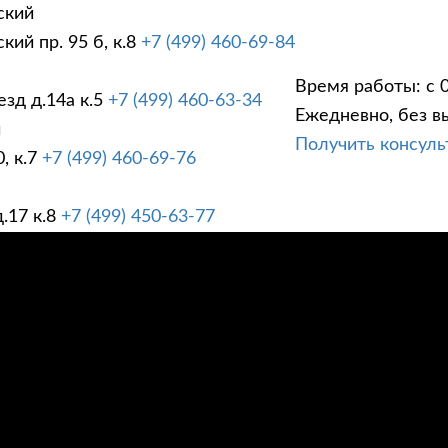
ский
ий пр. 95 б, к.8
+7 (499) 460-69-84
Время работы: с 0
зд д.14а к.5
+7 (499) 460-63-34
Ежедневно, без в
ГИ
ПРАЙС ЛИСТ
АК
й
Получить консул
, к.7
+7 (499) 460-69-76
.17 к.8
+7 (499) 450-63-77