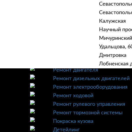
Севастополь
Севастопольск
Калужская
Научный прое
ГЛАВНАЯ
УСЛУ
Мичурински
Техническое обслуживание
Удальцова, 60
Диагностика
Дмитровка
Ремонт трансмиссии
Лобненская д
Ремонт двигателя
Ремонт дизельных двигателей
Ремонт электрооборудования
Ремонт ходовой
Ремонт рулевого управления
Ремонт тормозной системы
Покраска кузова
Детейлинг