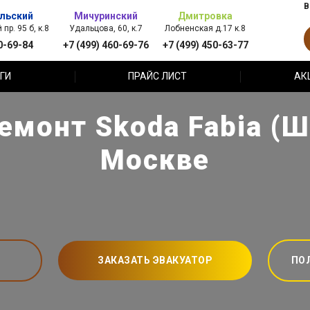
В
льский
Мичуринский
Дмитровка
пр. 95 б, к.8
Удальцова, 60, к.7
Лобненская д.17 к.8
0-69-84
+7 (499) 460-69-76
+7 (499) 450-63-77
ГИ
ПРАЙС ЛИСТ
АК
емонт Skoda Fabia (Ш
Москве
ЗАКАЗАТЬ ЭВАКУАТОР
ПО