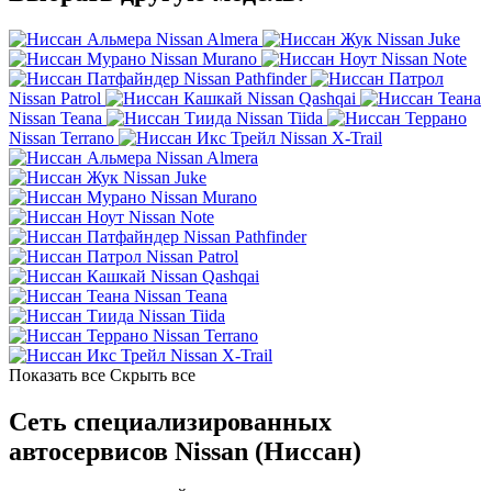
Nissan Almera
Nissan Juke
Nissan Murano
Nissan Note
Nissan Pathfinder
Nissan Patrol
Nissan Qashqai
Nissan Teana
Nissan Tiida
Nissan Terrano
Nissan X-Trail
Nissan Almera
Nissan Juke
Nissan Murano
Nissan Note
Nissan Pathfinder
Nissan Patrol
Nissan Qashqai
Nissan Teana
Nissan Tiida
Nissan Terrano
Nissan X-Trail
Показать все
Скрыть все
Сеть специализированных
автосервисов Nissan (Ниссан)