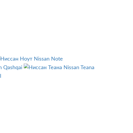
Nissan Note
n Qashqai
Nissan Teana
l