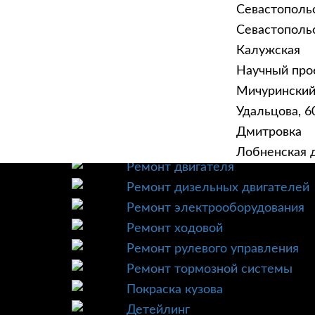
Севастополь
Севастопольск
Калужская
Научный прое
ГЛАВНАЯ
УСЛУ
Мичурински
Техническое обслуживание
Удальцова, 60
Диагностика
Дмитровка
Ремонт трансмиссии
Лобненская д
Ремонт двигателя
Ремонт дизельных двигателей
Ремонт электрооборудования
Ремонт ходовой
Ремонт рулевого управления
Ремонт тормозной системы
Покраска кузова
Детейлинг