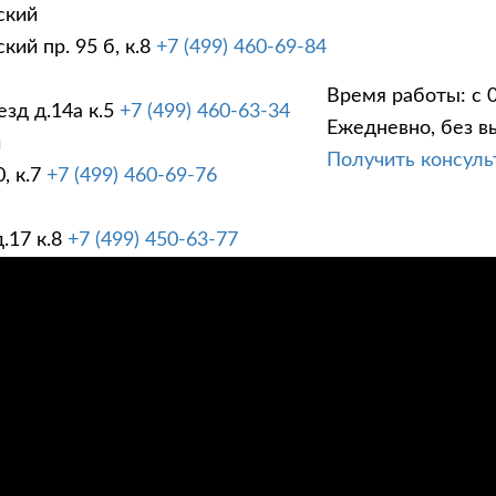
ский
ий пр. 95 б, к.8
+7 (499) 460-69-84
Время работы: с 0
зд д.14а к.5
+7 (499) 460-63-34
Ежедневно, без в
ГИ
ПРАЙС ЛИСТ
АК
й
Получить консул
, к.7
+7 (499) 460-69-76
.17 к.8
+7 (499) 450-63-77