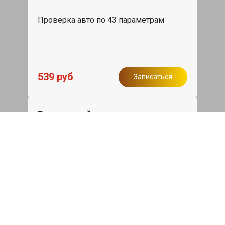
Проверка авто по 43 параметрам
539 руб
Записаться
Бесплатный эвакуатор
При ремонте Nissan Almera ДВС,
эвакуация авто в пределах МКАД в
подарок.
Записаться