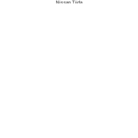
Nissan Tiida
Nissan Terrano
Nissan X-Trail
Показать все
НАШИ АКЦИИ