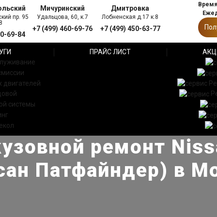
Время 
ольский
Мичуринский
Дмитровка
Ежед
кий пр. 95
Удальцова, 60, к.7
Лобненская д.17 к.8
8
Пол
+7 (499) 460-69-76
+7 (499) 450-63-77
60-69-84
УГИ
ПРАЙС ЛИСТ
АКЦ
служивание
смиссии
 двигателей
Ре
довой
Р
ой системы
инг
екол
узовной ремонт Nissa
сан Патфайндер) в М