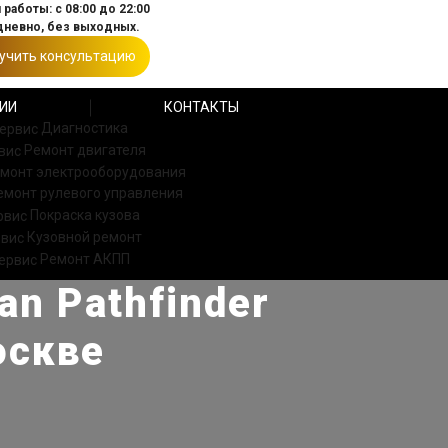
работы: с 08:00 до 22:00
невно, без выходных.
учить консультацию
ИИ
КОНТАКТЫ
Диагностика
Ремонт двигателя
монт электрооборудования
емонт рулевого управления
Покраска кузова
Кузовной ремонт
Ремонт АКПП
n Pathfinder
оскве