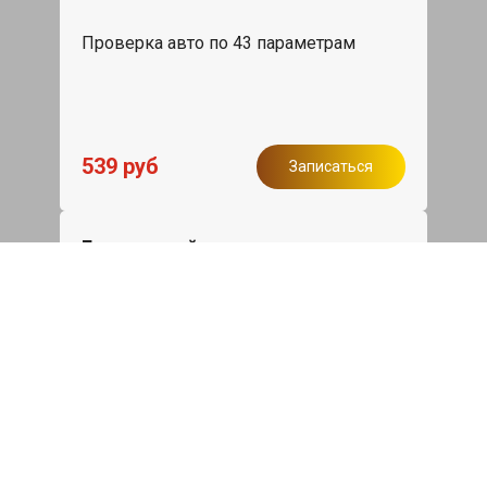
Проверка авто по 43 параметрам
539 руб
Записаться
Бесплатный эвакуатор
При ремонте Nissan Note ДВС,
эвакуация авто в пределах МКАД в
подарок.
Записаться